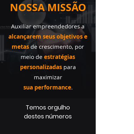
NOSSA MISSÃO
Auxiliar empreendedores a
alcançarem seus objetivos e
metas
de
crescimento, por
meio de
estratégias
personalizadas
para
maximizar
sua performance
.
Temos orgulho
destes números