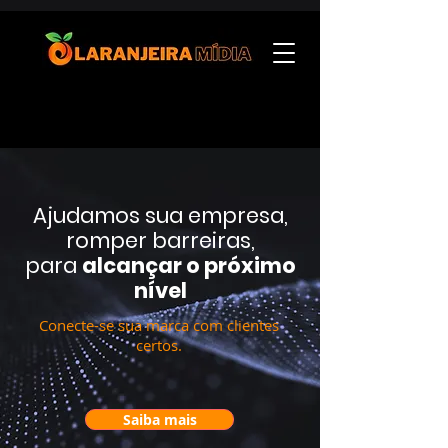
Ajudamos sua empresa,
romper barreiras,
para
alcançar o próximo
nível
Conecte-se sua marca com clientes
certos.
Saiba mais