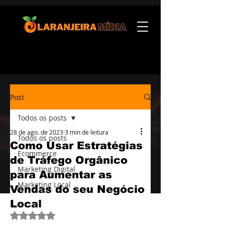
Post
Todos os posts
28 de ago. de 2023
3 min de leitura
Todos os posts
Como Usar Estratégias
Ecommerce
de Tráfego Orgânico
Marketing Digital
para Aumentar as
Marketing Local
Vendas do seu Negócio
Local
Avaliado com NaN de 5 estrelas.