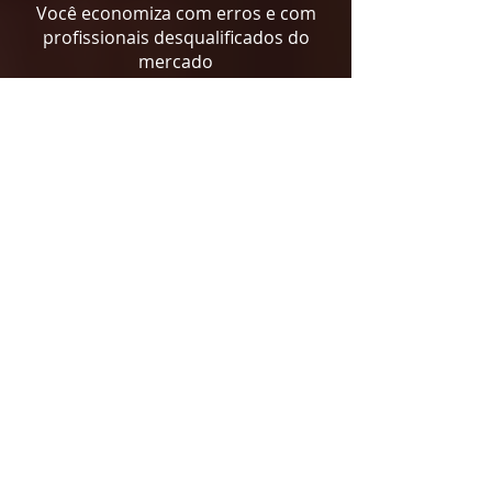
Você economiza com erros e com
profissionais desqualificados do
mercado
com um método validado e equipe
profissional.
Uma equipe comprometida com seu
resultado, focado no crescimento
saudável do seu projeto.
O QUE PRECISO PARA COMEÇAR?
A primeira etapa é preencher o
formulário abaixo. Iremos analisar seu
projeto, para marcar uma reunião com
você. Temos alguns
REQUISITOS
que
são
IMPORTANTES
mas não
obrigatórios para uma qualificação de
evolutivo, sendo eles: